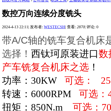
西钛珂官方网站
›
公司首页
›
机床工具
›
五轴铣头|定制铣头|数
数控万向连续分度铣头
2024-4-13 22:11
|
发布者:
WESTECSH
|
查看:
2870
|
评论: 0
带A/C轴的铣车复合机
选择！
西钛珂原装进口
数
产车铣复合机床之选
！
功率：30KW
可选： 25
转速：6000RPM
可选：
扭矩：850N.m
可选：70