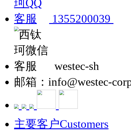
1355200039
westec-sh
邮箱：info@westec-corp
主要客户Customers