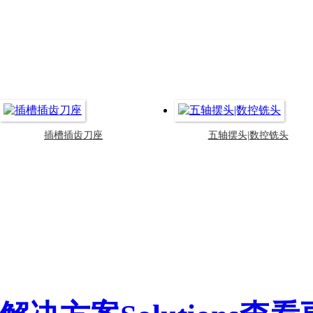
插槽插齿刀座
五轴摆头|数控铣头