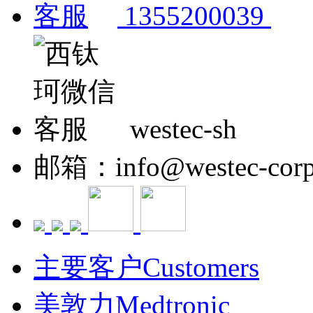
1355200039
westec-sh
邮箱：info@westec-corp
主要客户Customers
美敦力Medtronic