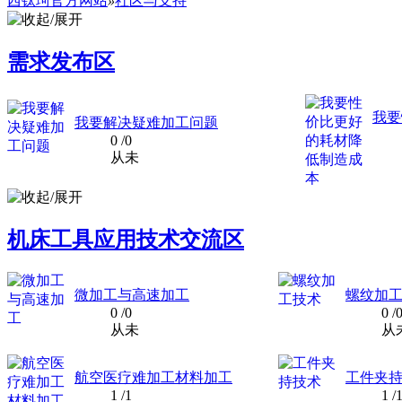
西钛珂官方网站
»
社区与支持
需求发布区
我要
我要解决疑难加工问题
0
/0
从未
机床工具应用技术交流区
微加工与高速加工
螺纹加
0
/0
0
/
从未
从
航空医疗难加工材料加工
工件夹
1
/1
1
/